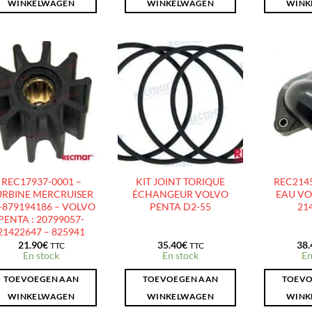
WINKELWAGEN
WINKELWAGEN
WINK
AJOUTER
AJOUTER
À LA
À LA
LISTE
LISTE
D’ENVIES
D’ENVIES
REC17937-0001 –
KIT JOINT TORIQUE
REC2145
URBINE MERCRUISER
ÉCHANGEUR VOLVO
EAU VO
-879194186 – VOLVO
PENTA D2-55
21
PENTA : 20799057-
21422647 – 825941
21.90
€
35.40
€
38.
TTC
TTC
En stock
En stock
En
TOEVOEGEN AAN
TOEVOEGEN AAN
TOEVO
WINKELWAGEN
WINKELWAGEN
WINK