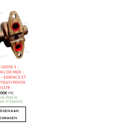
AJOUTER
À LA
LISTE
D’ENVIES
32058-1 –
AU DE MER –
– ESSENCE ET
 VOLVO PENTA
31178
.00
€
TTC
ck chez le
ur (+3 jours)
EGEN AAN
ELWAGEN