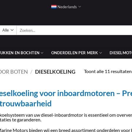
Nederlands
Zoeken
naar:
TUKKEN EN BOCHTEN
ONDERDELEN PER MERK
DIESELMOT
Toont alle 11 resultaten
OOR BOTEN
/
DIESELKOELING
eselkoeling voor inboardmotoren – Pre
trouwbaarheid
koelsysteem van uw diesel-inboardmotor is essentieel om overve
taties te garanderen.
Marine Motors bieden wij een breed assortiment onderdelen voor 