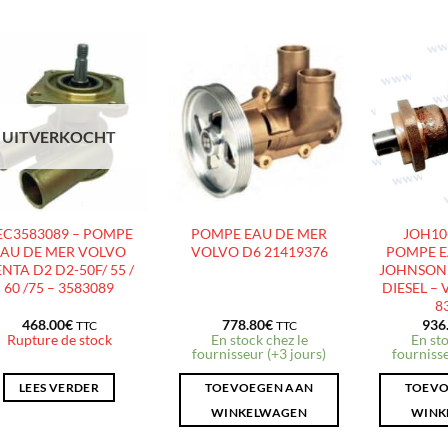
AJOUTER
AJOUTER
À LA
À LA
LISTE
LISTE
UITVERKOCHT
D’ENVIES
D’ENVIES
EC3583089 – POMPE
POMPE EAU DE MER
JOH10-
EAU DE MER VOLVO
VOLVO D6 21419376
POMPE E
NTA D2 D2-50F/ 55 /
JOHNSON 
60 /75 – 3583089
DIESEL –
8
468.00
€
778.80
€
936
TTC
TTC
Rupture de stock
En stock chez le
En sto
fournisseur (+3 jours)
fournisse
LEES VERDER
TOEVOEGEN AAN
TOEVO
WINKELWAGEN
WINK