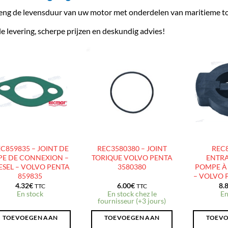
eng de levensduur van uw motor met onderdelen van maritieme to
le levering, scherpe prijzen en deskundig advies!
AJOUTER
AJOUTER
À LA
À LA
LISTE
LISTE
D’ENVIES
D’ENVIES
C859835 – JOINT DE
REC3580380 – JOINT
REC8
PE DE CONNEXION –
TORIQUE VOLVO PENTA
ENTR
ESEL – VOLVO PENTA
3580380
POMPE À 
859835
– VOLVO 
4.32
€
6.00
€
8.
TTC
TTC
En stock
En stock chez le
En
fournisseur (+3 jours)
TOEVOEGEN AAN
TOEVOEGEN AAN
TOEVO