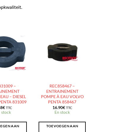
pkwaliteit.
AJOUTER
AJOUTER
À LA
À LA
LISTE
LISTE
D’ENVIES
D’ENVIES
31009 –
REC858467 –
AINEMENT
ENTRAINEMENT
EAU – DIESEL
POMPE À EAU VOLVO
PENTA 831009
PENTA 858467
88
€
16.90
€
TTC
TTC
 stock
En stock
EGEN AAN
TOEVOEGEN AAN