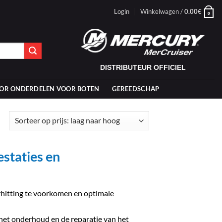
Login
Winkelwagen /
0.00
€
0
DISTRIBUTEUR OFFICIEL
OR ONDERDELEN VOOR BOTEN
GEREEDSCHAP
Gesorteerd
op
prijs:
laag
naar
staties en
hoog
rhitting te voorkomen en optimale
het onderhoud en de reparatie van het