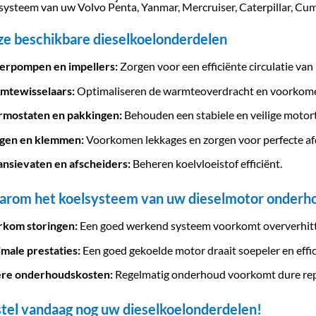
systeem van uw Volvo Penta, Yanmar, Mercruiser, Caterpillar, Cu
e beschikbare dieselkoelonderdelen
erpompen en impellers:
Zorgen voor een efficiënte circulatie van 
mtewisselaars:
Optimaliseren de warmteoverdracht en voorkome
rmostaten en pakkingen:
Behouden een stabiele en veilige moto
ngen en klemmen:
Voorkomen lekkages en zorgen voor perfecte afd
nsievaten en afscheiders:
Beheren koelvloeistof efficiënt.
rom het koelsysteem van uw dieselmotor onderh
rkom storingen:
Een goed werkend systeem voorkomt oververhitt
male prestaties:
Een goed gekoelde motor draait soepeler en effic
ere onderhoudskosten:
Regelmatig onderhoud voorkomt dure rep
tel vandaag nog uw dieselkoelonderdelen!