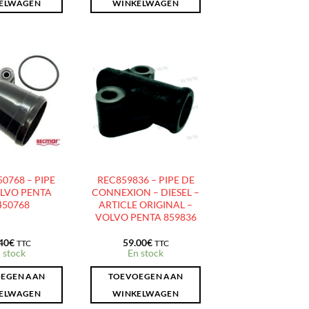
ELWAGEN
WINKELWAGEN
AJOUTER
AJOUTER
À LA
À LA
LISTE
LISTE
D’ENVIES
D’ENVIES
0768 – PIPE
REC859836 – PIPE DE
LVO PENTA
CONNEXION – DIESEL –
450768
ARTICLE ORIGINAL –
VOLVO PENTA 859836
40
€
59.00
€
TTC
TTC
 stock
En stock
EGEN AAN
TOEVOEGEN AAN
ELWAGEN
WINKELWAGEN