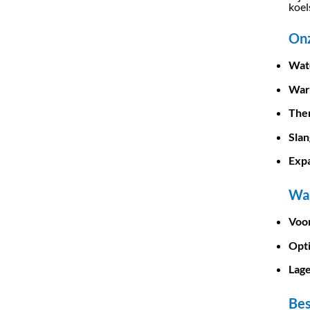
koel
Onz
Wat
War
The
Sla
Expa
Waa
Voo
Opti
Lag
Bes