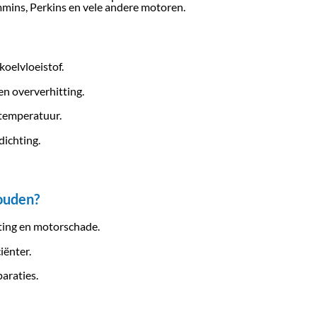
mmins, Perkins en vele andere motoren.
koelvloeistof.
n oververhitting.
rtemperatuur.
ichting.
ouden?
ing en motorschade.
iënter.
araties.