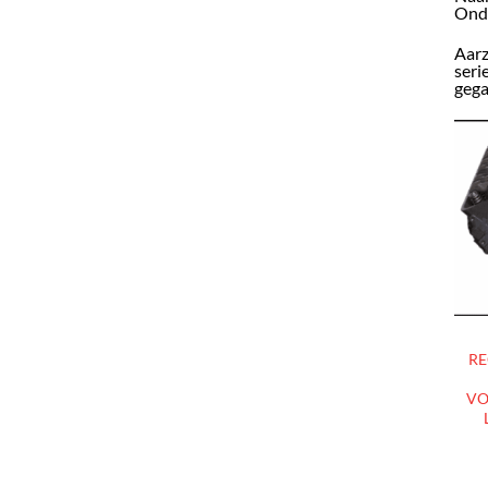
Onde
Aarz
seri
gega
RE
VO