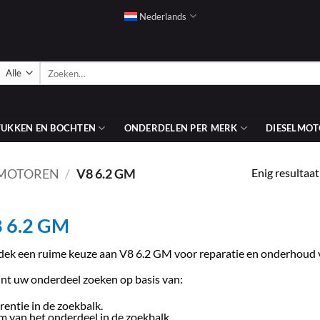
Nederlands
Zoeken
naar:
TUKKEN EN BOCHTEN
ONDERDELEN PER MERK
DIESELMOT
Enig resultaat
 MOTOREN
/
V8 6.2 GM
 6.2 GM
ek een ruime keuze aan V8 6.2 GM voor reparatie en onderhoud 
nt uw onderdeel zoeken op basis van:
rentie in de zoekbalk.
 van het onderdeel in de zoekbalk