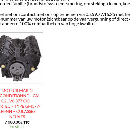
rdeelfamilie (brandstofsysteem, smering, ontsteking, riemen, koe
el niet om contact met ons op te nemen via 05.59.77.16.35 met he
enummer van uw motor (zichtbaar op de vaarvergunning of direct 
randeerd 100% compatibel en van hoge kwaliteit.
AJOUTER
À LA
LISTE
D’ENVIES
MOTEUR MARIN
CONDITIONNÉ – GM
6.2L V8 377 CID –
RTEC – TYPE GM377-
LFI-NH – CULASSES
NEUVES
7 080.00
€
TTC
En stock