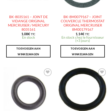
BK-8035161 – JOINT DE
BK-8M0079167 – JOINT
VIDANGE ORIGINAL
COUVERCLE THERMOSTAT
MERCRUISER / MERCURY
ORIGINAL MERCRUISER
8035161
8M00179167
1.08
€
1.14
€
TTC
TTC
En stock
En stock chez le fournisseur
(+3 jours)
TOEVOEGEN AAN
TOEVOEGEN AAN
WINKELWAGEN
WINKELWAGEN
AJOUTER
AJOUTER
À LA
À LA
LISTE
LISTE
D’ENVIES
D’ENVIES