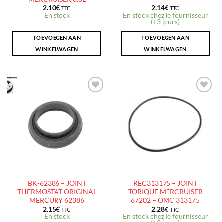
2.10
€
2.14
€
TTC
TTC
En stock
En stock chez le fournisseur
(+3 jours)
TOEVOEGEN AAN
TOEVOEGEN AAN
WINKELWAGEN
WINKELWAGEN
AJOUTER
AJOUTER
À LA
À LA
LISTE
LISTE
D’ENVIES
D’ENVIES
BK-62386 – JOINT
REC313175 – JOINT
THERMOSTAT ORIGINAL
TORIQUE MERCRUISER
MERCURY 62386
67202 – OMC 313175
2.15
€
2.28
€
TTC
TTC
En stock
En stock chez le fournisseur