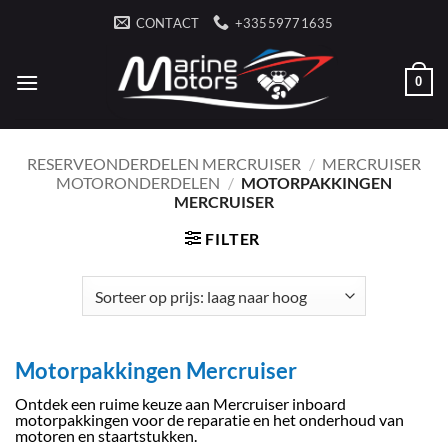
Ga
CONTACT
+33559771635
naar
inhoud
0
RESERVEONDERDELEN MERCRUISER
/
MERCRUISER
MOTORONDERDELEN
/
MOTORPAKKINGEN
MERCRUISER
FILTER
Motorpakkingen Mercruiser
Ontdek een ruime keuze aan Mercruiser inboard
motorpakkingen voor de reparatie en het onderhoud van
motoren en staartstukken.