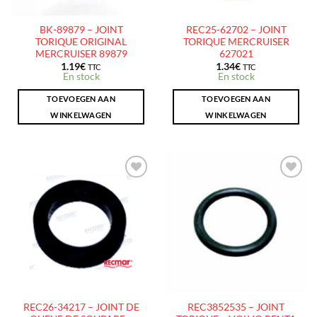
BK-89879 – JOINT
REC25-62702 – JOINT
TORIQUE ORIGINAL
TORIQUE MERCRUISER
MERCRUISER 89879
627021
1.19
€
1.34
€
TTC
TTC
En stock
En stock
TOEVOEGEN AAN
TOEVOEGEN AAN
WINKELWAGEN
WINKELWAGEN
AJOUTER
AJOUTER
À LA
À LA
LISTE
LISTE
D’ENVIES
D’ENVIES
REC26-34217 – JOINT DE
REC3852535 – JOINT