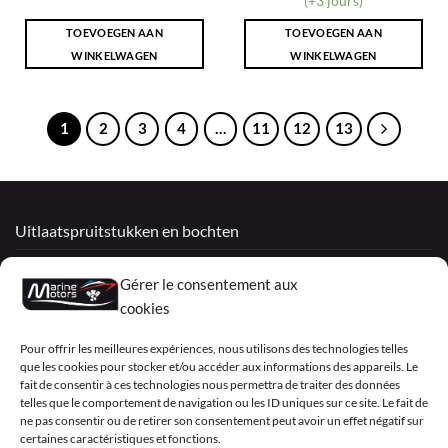
(+3 jours)
TOEVOEGEN AAN
TOEVOEGEN AAN
WINKELWAGEN
WINKELWAGEN
1
2
3
4
…
11
12
13
Uitlaatspruitstukken en bochten
Gereviseerde motoren
Gérer le consentement aux
Mercruiser
cookies
VOLVO PENTA / OMC
Pour offrir les meilleures expériences, nous utilisons des technologies telles
que les cookies pour stocker et/ou accéder aux informations des appareils. Le
fait de consentir à ces technologies nous permettra de traiter des données
telles que le comportement de navigation ou les ID uniques sur ce site. Le fait de
My Account
ne pas consentir ou de retirer son consentement peut avoir un effet négatif sur
certaines caractéristiques et fonctions.