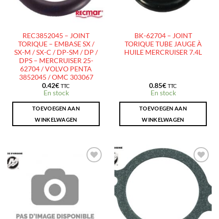
REC3852045 – JOINT
BK-62704 – JOINT
TORIQUE – EMBASE SX /
TORIQUE TUBE JAUGE À
SX-M / SX-C / DP-SM / DP /
HUILE MERCRUISER 7.4L
DPS – MERCRUISER 25-
62704 / VOLVO PENTA
3852045 / OMC 303067
0.42
€
0.85
€
TTC
TTC
En stock
En stock
TOEVOEGEN AAN
TOEVOEGEN AAN
WINKELWAGEN
WINKELWAGEN
AJOUTER
AJOUTER
À LA
À LA
LISTE
LISTE
D’ENVIES
D’ENVIES