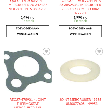
QUEUE DE SOUPAPE –
TORIQUE – VOLVO PENTA
MERCRUISER 26-34217 /
SX 3852535 / MERCRUISER
VOLVO PENTA 3854956
25-35027 / OMC COBRA
0777930
1.49
€
1.99
€
TTC
TTC
En stock
En stock
TOEVOEGEN AAN
TOEVOEGEN AAN
WINKELWAGEN
WINKELWAGEN
AJOUTER
AJOUTER
À LA
À LA
LISTE
LISTE
D’ENVIES
D’ENVIES
REC27-475901 – JOINT
JOINT MERCRUISER 49955
THERMOSTAT
– 8M0077608 – 49953
MERCRUISER 3.0L