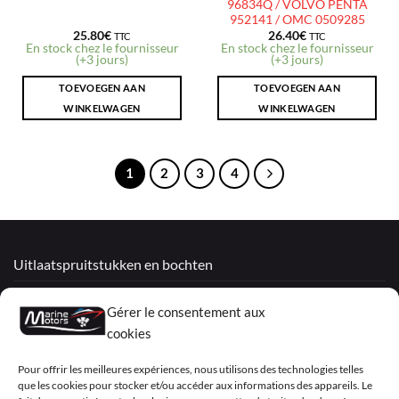
96834Q / VOLVO PENTA
952141 / OMC 0509285
25.80
€
26.40
€
TTC
TTC
En stock chez le fournisseur
En stock chez le fournisseur
(+3 jours)
(+3 jours)
TOEVOEGEN AAN
TOEVOEGEN AAN
WINKELWAGEN
WINKELWAGEN
1
2
3
4
Uitlaatspruitstukken en bochten
Gereviseerde motoren
Gérer le consentement aux
Mercruiser
cookies
VOLVO PENTA / OMC
Pour offrir les meilleures expériences, nous utilisons des technologies telles
que les cookies pour stocker et/ou accéder aux informations des appareils. Le