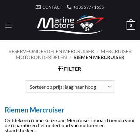
Ga
CONTACT
+33559771635
naar
inhoud
0
RESERVEONDERDELEN MERCRUISER
/
MERCRUISER
MOTORONDERDELEN
/
RIEMEN MERCRUISER
FILTER
Riemen Mercruiser
Ontdek een ruime keuze aan Mercruiser inboard riemen voor
de reparatie en het onderhoud van motoren en
staartstukken.