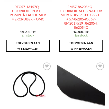
REC57-13457Q –
RM57-862054Q –
COURROIE EN V DE
COURROIE ALTERNATEUR
POMPE À EAU DE MER
MERCRUISER 3.0L 1999 ET
MERCRUISER – OMC
+ 57-862054Q , 57-
8M2017519 , 862054 ,
862054Q
14.90
€
16.80
€
TTC
TTC
En stock
En stock
TOEVOEGEN AAN
TOEVOEGEN AAN
WINKELWAGEN
WINKELWAGEN
AJOUTER
AJOUTER
À LA
À LA
LISTE
LISTE
D’ENVIES
D’ENVIES