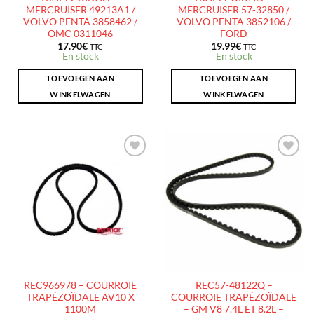
MERCRUISER 49213A1 /
MERCRUISER 57-32850 /
VOLVO PENTA 3858462 /
VOLVO PENTA 3852106 /
OMC 0311046
FORD
17.90
€
19.99
€
TTC
TTC
En stock
En stock
TOEVOEGEN AAN
TOEVOEGEN AAN
WINKELWAGEN
WINKELWAGEN
AJOUTER
AJOUTER
À LA
À LA
LISTE
LISTE
D’ENVIES
D’ENVIES
REC966978 – COURROIE
REC57-48122Q –
TRAPÉZOÏDALE AV10 X
COURROIE TRAPÉZOÏDALE
1100M
– GM V8 7.4L ET 8.2L –