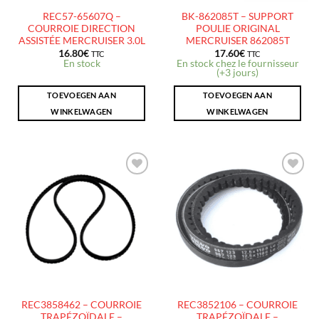
REC57-65607Q –
BK-862085T – SUPPORT
COURROIE DIRECTION
POULIE ORIGINAL
ASSISTÉE MERCRUISER 3.0L
MERCRUISER 862085T
16.80
€
17.60
€
TTC
TTC
En stock
En stock chez le fournisseur
(+3 jours)
TOEVOEGEN AAN
TOEVOEGEN AAN
WINKELWAGEN
WINKELWAGEN
AJOUTER
AJOUTER
À LA
À LA
LISTE
LISTE
D’ENVIES
D’ENVIES
REC3858462 – COURROIE
REC3852106 – COURROIE
TRAPÉZOÏDALE –
TRAPÉZOÏDALE –