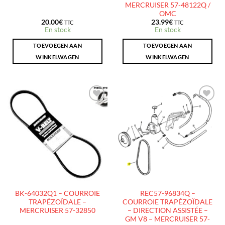
MERCRUISER 57-48122Q /
OMC
20.00
€
23.99
€
TTC
TTC
En stock
En stock
TOEVOEGEN AAN
TOEVOEGEN AAN
WINKELWAGEN
WINKELWAGEN
AJOUTER
AJOUTER
À LA
À LA
LISTE
LISTE
D’ENVIES
D’ENVIES
BK-64032Q1 – COURROIE
REC57-96834Q –
TRAPÉZOÏDALE –
COURROIE TRAPÉZOÏDALE
MERCRUISER 57-32850
– DIRECTION ASSISTÉE –
GM V8 – MERCRUISER 57-