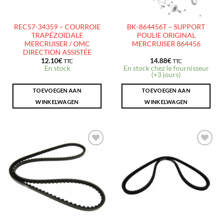
REC57-34359 – COURROIE
BK-864456T – SUPPORT
TRAPÉZOÏDALE
POULIE ORIGINAL
MERCRUISER / OMC
MERCRUISER 864456
DIRECTION ASSISTÉE
12.10
€
14.88
€
TTC
TTC
En stock
En stock chez le fournisseur
(+3 jours)
TOEVOEGEN AAN
TOEVOEGEN AAN
WINKELWAGEN
WINKELWAGEN
AJOUTER
AJOUTER
À LA
À LA
LISTE
LISTE
D’ENVIES
D’ENVIES