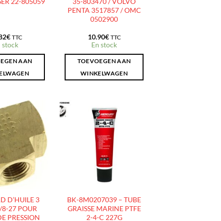
ER 22-805059
35-803470 / VOLVO
PENTA 3517857 / OMC
0502900
82
€
10.90
€
TTC
TTC
 stock
En stock
EGEN AAN
TOEVOEGEN AAN
ELWAGEN
WINKELWAGEN
AJOUTER
AJOUTER
À LA
À LA
LISTE
LISTE
D’ENVIES
D’ENVIES
 D’HUILE 3
BK-8M0207039 – TUBE
/8-27 POUR
GRAISSE MARINE PTFE
E PRESSION
2-4-C 227G