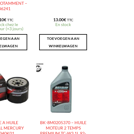
NOTAMMENT –
86241
10
€
13.00
€
TTC
TTC
ck chez le
En stock
ur (+3 jours)
EGEN AAN
TOEVOEGEN AAN
ELWAGEN
WINKELWAGEN
AJOUTER
AJOUTER
À LA
À LA
LISTE
LISTE
D’ENVIES
D’ENVIES
E A HUILE
BK-8M0205370 – HUILE
AL MERCURY
MOTEUR 2 TEMPS
340K01
PREMIUM TC-W3 1L 92-