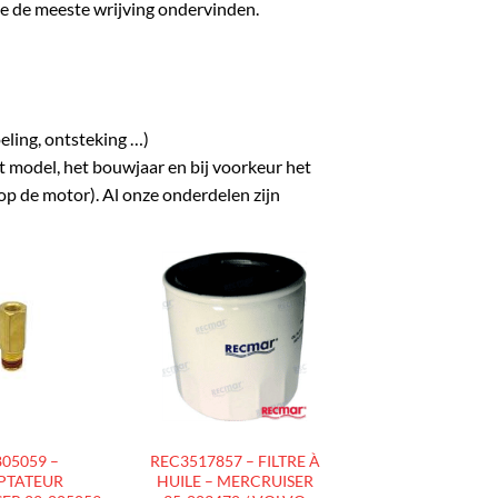
ie de meeste wrijving ondervinden.
eling, ontsteking …)
t model, het bouwjaar en bij voorkeur het
p de motor). Al onze onderdelen zijn
AJOUTER
AJOUTER
À LA
À LA
LISTE
LISTE
D’ENVIES
D’ENVIES
05059 –
REC3517857 – FILTRE À
PTATEUR
HUILE – MERCRUISER