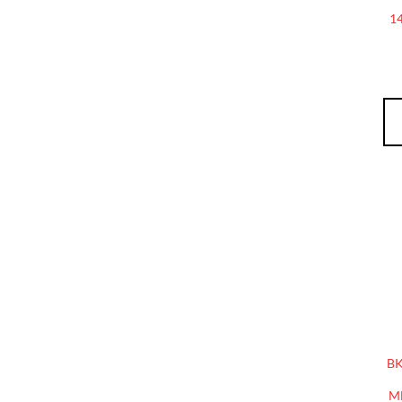
1
BK
M