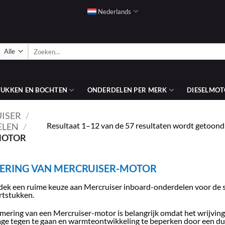
Nederlands
Zoeken
naar:
TUKKEN EN BOCHTEN
ONDERDELEN PER MERK
DIESELMOT
ISER
/
Resultaat 1–12 van de 57 resultaten wordt getoond
ELEN
/
MOTOR
ERING VAN MERCRUISER-MOTOR
ek een ruime keuze aan Mercruiser inboard-onderdelen voor de 
rtstukken.
mering van een Mercruiser-motor is belangrijk omdat het wrijving
tage tegen te gaan en warmteontwikkeling te beperken door een du