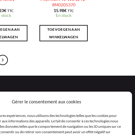
8M0205370
23
€
15.98
€
TTC
TTC
 stock
En stock
EGEN AAN
TOEVOEGEN AAN
ELWAGEN
WINKELWAGEN
Gérer le consentement aux cookies
eures expériences, nous utilisons des technologies telles que les cookies pour
 aux informations des appareils. Le fait de consentir à ces technologies nous
 des données telles que le comportement de navigation ou les ID uniques sur ce
as consentir ou de retirer son consentement peut avoir un effet négatif sur