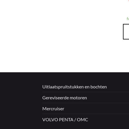
f
Uitlaatspruitstukken en bochten
Gereviseerde motoren
Mercruiser
VOLVO PENTA / OMC