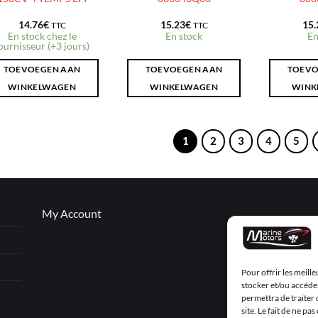
14.76
€
15.23
€
15.
TTC
TTC
En stock chez le
En stock
En
ournisseur (+3 jours)
TOEVOEGEN AAN
TOEVOEGEN AAN
TOEVO
WINKELWAGEN
WINKELWAGEN
WINK
1
2
3
4
5
My Account
Pour offrir les meill
stocker et/ou accéder
permettra de traiter
site. Le fait de ne p