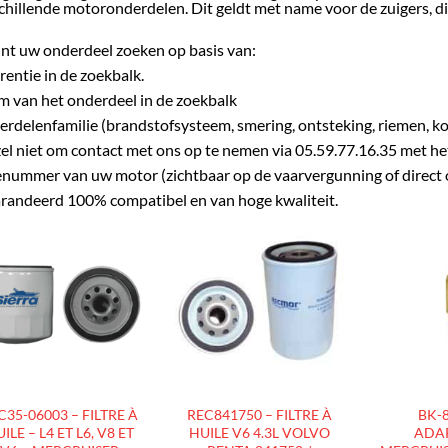
chillende motoronderdelen. Dit geldt met name voor de zuigers, d
nt uw onderdeel zoeken op basis van:
rentie in de zoekbalk.
 van het onderdeel in de zoekbalk
rdelenfamilie (brandstofsysteem, smering, ontsteking, riemen, ko
el niet om contact met ons op te nemen via 05.59.77.16.35 met he
enummer van uw motor (zichtbaar op de vaarvergunning of direct o
randeerd 100% compatibel en van hoge kwaliteit.
AJOUTER
AJOUTER
À LA
À LA
LISTE
LISTE
D’ENVIES
D’ENVIES
C35-06003 – FILTRE À
REC841750 – FILTRE À
BK-8
ILE – L4 ET L6, V8 ET
HUILE V6 4.3L VOLVO
ADA