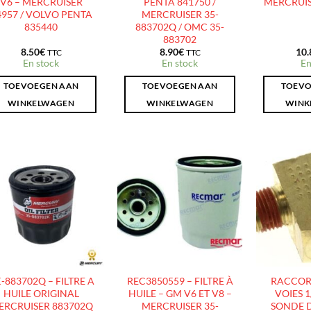
V6 – MERCRUISER
PENTA 841750 /
MERCRUIS
4957 / VOLVO PENTA
MERCRUISER 35-
835440
883702Q / OMC 35-
883702
8.50
€
8.90
€
10.
TTC
TTC
En stock
En stock
En
TOEVOEGEN AAN
TOEVOEGEN AAN
TOEVO
WINKELWAGEN
WINKELWAGEN
WINK
AJOUTER
AJOUTER
À LA
À LA
LISTE
LISTE
D’ENVIES
D’ENVIES
-883702Q – FILTRE A
REC3850559 – FILTRE À
RACCORD
HUILE ORIGINAL
HUILE – GM V6 ET V8 –
VOIES 1
ERCRUISER 883702Q
MERCRUISER 35-
SONDE D