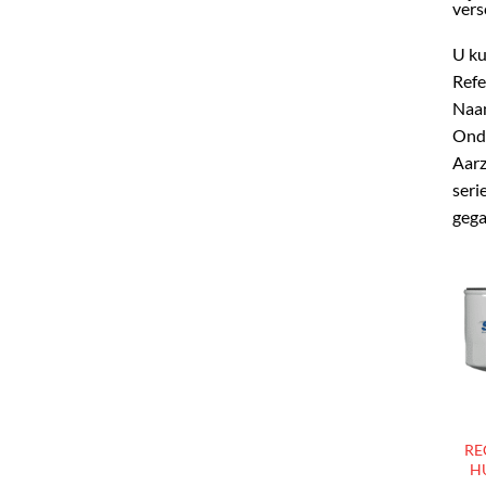
vers
U ku
Refe
Naam
Onde
Aarz
seri
gega
RE
HU