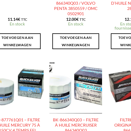
866340Q03 / VOLVO
D’HUILE 
PENTA 3850559 / OMC
2
0502901
11.14
€
12.00
€
12.
TTC
TTC
En stock
En stock
En sto
fournisse
TOEVOEGEN AAN
TOEVOEGEN AAN
TOEVO
WINKELWAGEN
WINKELWAGEN
WINK
AJOUTER
AJOUTER
À LA
À LA
LISTE
LISTE
D’ENVIES
D’ENVIES
-877761Q01 – FILTRE
BK-866340Q03 – FILTRE
FILTR
HUILE MERCURY 75 À
À HUILE MERCRUISER
ORIGIN
150CV 4 TEMPS EFI
866340Q03
866