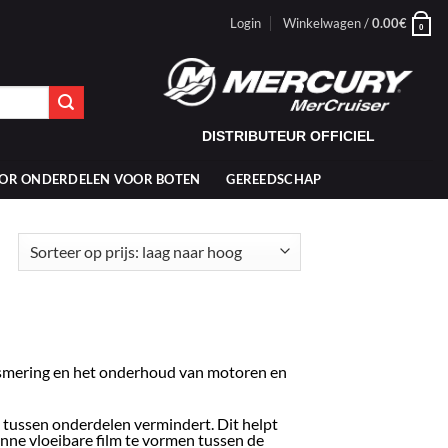
Login
Winkelwagen /
0.00
€
0
DISTRIBUTEUR OFFICIEL
OR ONDERDELEN VOOR BOTEN
GEREEDSCHAP
Gesorteerd
op
prijs:
laag
naar
hoog
smering en het onderhoud van motoren en
 tussen onderdelen vermindert. Dit helpt
nne vloeibare film te vormen tussen de