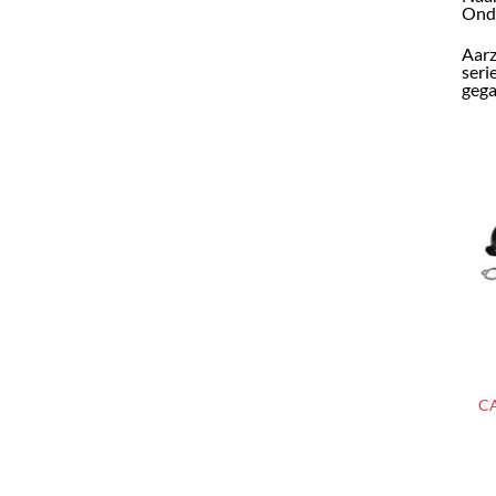
Onde
Aarz
seri
gega
CA