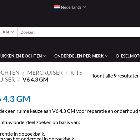
Nederlands
Zoeken
naar:
TUKKEN EN BOCHTEN
ONDERDELEN PER MERK
DIESELMOT
OCHTEN
/
MERCRUISER
/
KITS
Toont alle 9 resultaten
UISER
/
V6 4.3 GM
 4.3 GM
ek een ruime keuze aan V6 4.3 GM voor reparatie en onderhoud 
nt uw onderdeel zoeken op basis van:
rentie in de zoekbalk.
 van het onderdeel in de zoekbalk