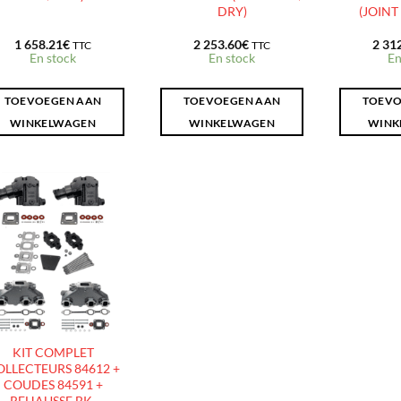
DRY)
(JOINT
1 658.21
€
2 253.60
€
2 31
TTC
TTC
En stock
En stock
En
TOEVOEGEN AAN
TOEVOEGEN AAN
TOEVO
WINKELWAGEN
WINKELWAGEN
WINK
AJOUTER
À LA
LISTE
D’ENVIES
KIT COMPLET
OLLECTEURS 84612 +
COUDES 84591 +
REHAUSSE BK-