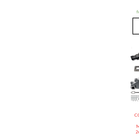
f
C
M
2