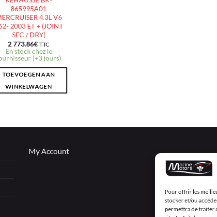
865995A01
ERCRUISER 4.3L V6
62- 2003 ET + (JOINT
SEC / DRY)
2 773.86
€
TTC
En stock chez le
ournisseur (+3 jours)
TOEVOEGEN AAN
WINKELWAGEN
My Account
Pour offrir les meill
stocker et/ou accéder
permettra de traiter