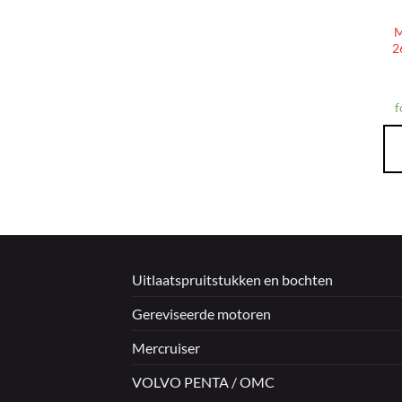
M
2
f
Uitlaatspruitstukken en bochten
Gereviseerde motoren
Mercruiser
VOLVO PENTA / OMC