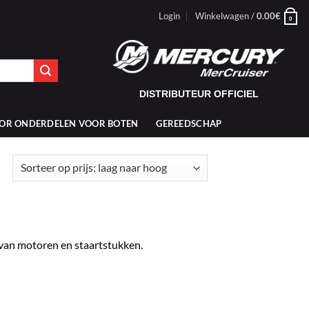
Login
Winkelwagen /
0.00
€
0
DISTRIBUTEUR OFFICIEL
OR ONDERDELEN VOOR BOTEN
GEREEDSCHAP
Gesorteerd
op
prijs:
laag
naar
hoog
van motoren en staartstukken.