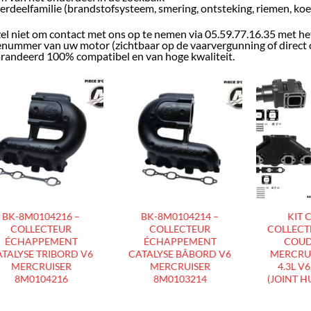
rdeelfamilie (brandstofsysteem, smering, ontsteking, riemen, koe
el niet om contact met ons op te nemen via 05.59.77.16.35 met he
enummer van uw motor (zichtbaar op de vaarvergunning of direct o
randeerd 100% compatibel en van hoge kwaliteit.
AJOUTER
AJOUTER
À LA
À LA
LISTE
LISTE
D’ENVIES
D’ENVIES
BK-8M0104216 –
BK-8M0104214 –
KIT 
COLLECTEUR
COLLECTEUR
COLLECTE
ÉCHAPPEMENT
ÉCHAPPEMENT
COUD
TALYSE TRIBORD V6
CATALYSE BÂBORD V6
MERCRUI
MERCRUISER
MERCRUISER
4.3L V
8M0104216
8M0103214
(JOINT H