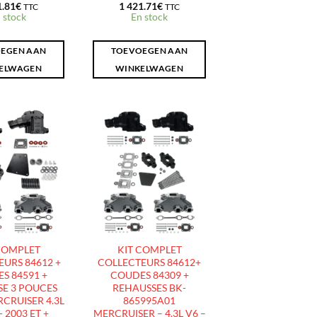
1.81
€
1 421.71
€
TTC
TTC
 stock
En stock
EGEN AAN
TOEVOEGEN AAN
ELWAGEN
WINKELWAGEN
AJOUTER
AJOUTER
À LA
À LA
LISTE
LISTE
D’ENVIES
D’ENVIES
COMPLET
KIT COMPLET
URS 84612 +
COLLECTEURS 84612+
S 84591 +
COUDES 84309 +
E 3 POUCES
REHAUSSES BK-
CRUISER 4.3L
865995A01
- 2003 ET +
MERCRUISER – 4.3L V6 –