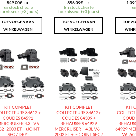
849.00
€
856.09
€
1 09
TTC
TTC
En stock chez le
En stock chez le
En
ournisseur (+3 jours)
fournisseur (+3 jours)
TOEVOEGEN AAN
TOEVOEGEN AAN
TOEVO
WINKELWAGEN
WINKELWAGEN
WINK
AJOUTER
AJOUTER
À LA
À LA
LISTE
LISTE
D’ENVIES
D’ENVIES
KIT COMPLET
KIT COMPLET
KIT 
OLLECTEURS 84612 +
COLLECTEURS 84612+
COLLECTE
COUDES 84591
COUDES 84309 +
COUDE
ERCRUISER 4.3L V6
REHAUSSES 64929
REHAUSS
62- 2003 ET + (JOINT
MERCRUISER – 4.3L V6 –
64929 MER
SEC / DRY)
2002 ET + – (JOINT SEC /
V6 262