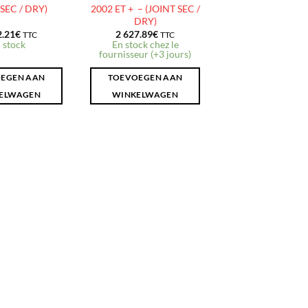
 SEC / DRY)
2002 ET + – (JOINT SEC /
DRY)
2.21
€
2 627.89
€
TTC
TTC
 stock
En stock chez le
fournisseur (+3 jours)
EGEN AAN
TOEVOEGEN AAN
ELWAGEN
WINKELWAGEN