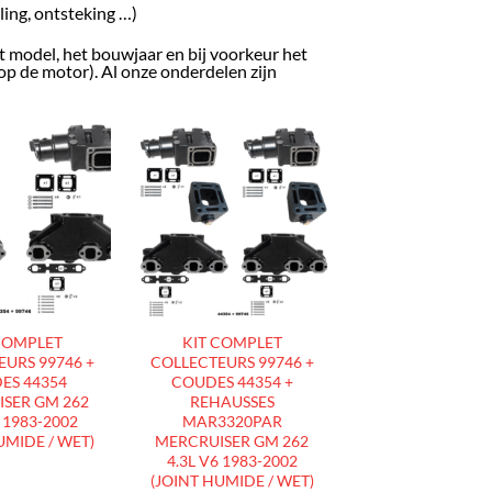
ling, ontsteking …)
t model, het bouwjaar en bij voorkeur het
p de motor). Al onze onderdelen zijn
AJOUTER
AJOUTER
À LA
À LA
LISTE
LISTE
D’ENVIES
D’ENVIES
COMPLET
KIT COMPLET
URS 99746 +
COLLECTEURS 99746 +
ES 44354
COUDES 44354 +
SER GM 262
REHAUSSES
6 1983-2002
MAR3320PAR
UMIDE / WET)
MERCRUISER GM 262
4.3L V6 1983-2002
(JOINT HUMIDE / WET)