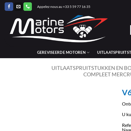
Ga
Appelez nous au +33 5 59 77 16 35
naar
inhoud
GEREVISEERDE MOTOREN
UITLAATSPRUITS
UITLAATSPRUITSTUKKEN EN B
COMPLEET MERCR
V6
Ontd
U ku
Refe
Naam