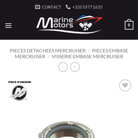
Ga
CONTACT
+33559771635
naar
inhoud
0
PIECES DETACHEES MERCRUISER
/
PIECES EMBASE
MERCRUISER
/
VISSERIE EMBASE MERCRUISER
AJOUTER
À LA
LISTE
D’ENVIES