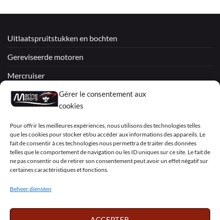
Uitlaatspruitstukken en bochten
Gereviseerde motoren
Mercruiser
Gérer le consentement aux
VOLVO PENTA / OMC
cookies
My Account
Pour offrir les meilleures expériences, nous utilisons des technologies telles
que les cookies pour stocker et/ou accéder aux informations des appareils. Le
fait de consentir à ces technologies nous permettra de traiter des données
telles que le comportement de navigation ou les ID uniques sur ce site. Le fait de
ne pas consentir ou de retirer son consentement peut avoir un effet négatif sur
certaines caractéristiques et fonctions.
Visa
PayPal
MasterCard
Sepa
Visa
2
Beheer diensten
Copyright 2026 ©
Marine Motors
ACCEPTER