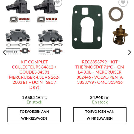
AJOUTER
AJOUTER
À LA
À LA
LISTE
LISTE
D’ENVIES
D’ENVIES
KIT COMPLET
REC3853799 – KIT
COLLECTEURS 84612 +
THERMOSTAT 71°C – GM
COUDES 84591
L4 3.0L – MERCRUISER
MERCRUISER 4.3L V6 262-
802446 / VOLVO PENTA
2003 ET + (JOINT SEC /
3853799 / OMC 313416
DRY)
1 658.21
€
34.94
€
TTC
TTC
En stock
En stock
TOEVOEGEN AAN
TOEVOEGEN AAN
WINKELWAGEN
WINKELWAGEN