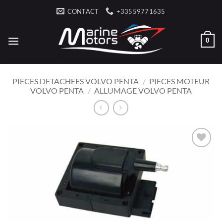
Ga
CONTACT
+33559771635
naar
inhoud
0
PIECES DETACHEES VOLVO PENTA
/
PIECES MOTEUR
VOLVO PENTA
/
ALLUMAGE VOLVO PENTA
AJOUTER
À LA
LISTE
D’ENVIES