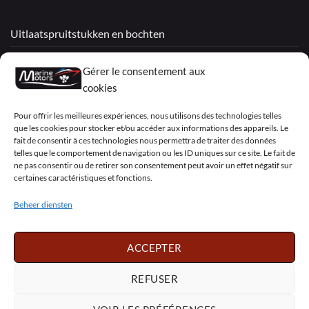
Uitlaatspruitstukken en bochten
Gereviseerde motoren
Gérer le consentement aux
Mercruiser
cookies
VOLVO PENTA / OMC
Pour offrir les meilleures expériences, nous utilisons des technologies telles
que les cookies pour stocker et/ou accéder aux informations des appareils. Le
fait de consentir à ces technologies nous permettra de traiter des données
telles que le comportement de navigation ou les ID uniques sur ce site. Le fait de
My Account
ne pas consentir ou de retirer son consentement peut avoir un effet négatif sur
certaines caractéristiques et fonctions.
Beheer diensten
Visa
PayPal
MasterCard
Sepa
Visa
2
ACCEPTER
Copyright 2026 ©
Marine Motors
REFUSER
Français
English
Deutsch
Dansk