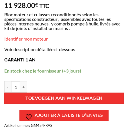
11 928.00
€
TTC
Bloc moteur et culasses reconditionnés selon les
spécifications constructeur , assemblés avec toutes les
pièces internes neuves , y compris pompe à huile, livrés avec
kit de joints d’installation marins .
Identifier mon moteur
Voir description détaillée ci-dessous
GARANTI 1 AN
En stock chez le fournisseur (+3 jours)
Moteur marin reconditionné - GM 7.4L V8 - 454 CID - Type GM454-RAS
TOEVOEGEN AAN WINKELWAGEN
AJOUTER À LA LISTE D’ENVIES
Artikelnummer:
GM454-RAS