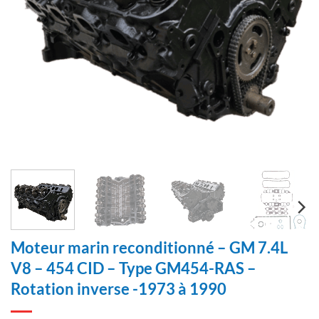
Moteur marin reconditionné – GM 7.4L
V8 – 454 CID – Type GM454-RAS –
Rotation inverse -1973 à 1990