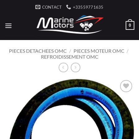
Ga
CONTACT
+33559771635
naar
inhoud
0
PIECES DETACHEES OMC
/
PIECES MOTEUR OMC
/
REFROIDISSEMENT OMC
AJOUTER
À LA
LISTE
D’ENVIES