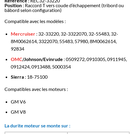
Référence :
REC32-33220
Position
: Raccord T vers coude d’échappement (tribord ou
bâbord selon configuration)
Compatible avec les modèles :
Mercruiser
: 32-33220, 32-3322070, 32-55483, 32-
8M0062614, 3322070, 55483, 57980, 8M0062614,
92834
OMC
/Johnson/Evinrude
: 0509272, 0910305, 0911945,
0912424, 0913488, 5000354
Sierra
: 18-75100
Compatibles avec les moteurs :
GM V6
GM V8
La durite moteur se monte sur :