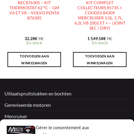
REC876305 – KIT
KIT COMPLET
THERMOSTAT 62 °C – GM
COLLECTEURS 85735 +
V6 ET V8 – VOLVO PENTA
COUDES 84309
876305
MERCRUISER 5.0L, 5.7L,
6.2L V8 2002 ET + – (JOINT
SEC / DRY)
32.28
€
1 549.58
€
TTC
TTC
En stock
En stock
TOEVOEGEN AAN
TOEVOEGEN AAN
WINKELWAGEN
WINKELWAGEN
Uitlaatspruitstukken en bochten
Gereviseerde motoren
Mercruiser
VOLVO PENTA / OMC
Gérer le consentement aux