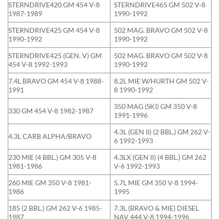
STERNDRIVE420 GM 454 V-8
STERNDRIVE465 GM 502 V-8
1987-1989
1990-1992
STERNDRIVE425 GM 454 V-8
502 MAG. BRAVO GM 502 V-8
1990-1992
1990-1992
STERNDRIVE425 (GEN. V) GM
502 MAG. BRAVO GM 502 V-8
454 V-8 1992-1993
1990-1992
7.4L BRAVO GM 454 V-8 1988-
8.2L MIE W/HURTH GM 502 V-
1991
8 1990-1992
350 MAG (SKI) GM 350 V-8
330 GM 454 V-8 1982-1987
1991-1996
4.3L (GEN II) (2 BBL.) GM 262 V-
4.3L CARB ALPHA/BRAVO
6 1992-1993
230 MIE (4 BBL.) GM 305 V-8
4.3LX (GEN II) (4 BBL.) GM 262
1981-1986
V-6 1992-1993
260 MIE GM 350 V-8 1981-
5.7L MIE GM 350 V-8 1994-
1986
1995
185 (2 BBL.) GM 262 V-6 1985-
7.3L (BRAVO & MIE) DIESEL
1987
NAV 444 V-8 1994-1996