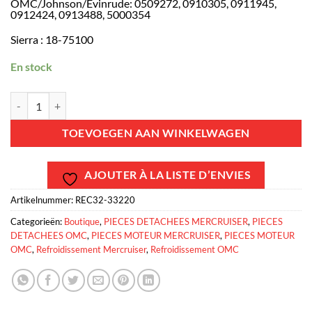
OMC/Johnson/Evinrude: 0509272, 0910305, 0911945,
0912424, 0913488, 5000354
Sierra : 18-75100
En stock
REC32-33220 - Durite moteur - T vers coude d'échappement - GM V6 e
TOEVOEGEN AAN WINKELWAGEN
AJOUTER À LA LISTE D’ENVIES
Artikelnummer:
REC32-33220
Categorieën:
Boutique
,
PIECES DETACHEES MERCRUISER
,
PIECES
DETACHEES OMC
,
PIECES MOTEUR MERCRUISER
,
PIECES MOTEUR
OMC
,
Refroidissement Mercruiser
,
Refroidissement OMC