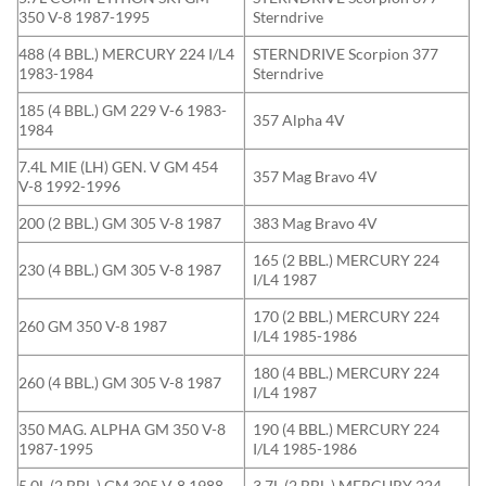
350 V-8 1987-1995
Sterndrive
488 (4 BBL.) MERCURY 224 I/L4
STERNDRIVE Scorpion 377
1983-1984
Sterndrive
185 (4 BBL.) GM 229 V-6 1983-
357 Alpha 4V
1984
7.4L MIE (LH) GEN. V GM 454
357 Mag Bravo 4V
V-8 1992-1996
200 (2 BBL.) GM 305 V-8 1987
383 Mag Bravo 4V
165 (2 BBL.) MERCURY 224
230 (4 BBL.) GM 305 V-8 1987
I/L4 1987
170 (2 BBL.) MERCURY 224
260 GM 350 V-8 1987
I/L4 1985-1986
180 (4 BBL.) MERCURY 224
260 (4 BBL.) GM 305 V-8 1987
I/L4 1987
350 MAG. ALPHA GM 350 V-8
190 (4 BBL.) MERCURY 224
1987-1995
I/L4 1985-1986
5.0L (2 BBL.) GM 305 V-8 1988-
3.7L (2 BBL.) MERCURY 224