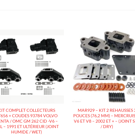
AJOUTER
AJOUTE
À LA
À LA
LISTE
LISTE
D’ENVIES
D’ENVIES
KIT COMPLET COLLECTEURS
MAR929 – KIT 2 REHAUSSES 
7656 + COUDES 93784 VOLVO
POUCES (76,2 MM) – MERCRUI
NTA / OMC GM 262 CID -V6 –
V6 ET V8 – 2002 ET + – (JOINT 
3L – 1991 ET ULTÉRIEUR (JOINT
/ DRY)
HUMIDE / WET)