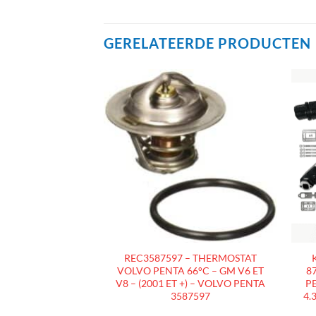
GERELATEERDE PRODUCTEN
AJOUTER
AJOUTER
À LA
À LA
LISTE
LISTE
D’ENVIES
D’ENVIES
R MARIN
REC3587597 – THERMOSTAT
É – FORD 5.8L
VOLVO PENTA 66°C – GM V6 ET
8
 TYPE FO351-LA –
V8 – (2001 ET +) – VOLVO PENTA
PE
 À 1994
3587597
4.