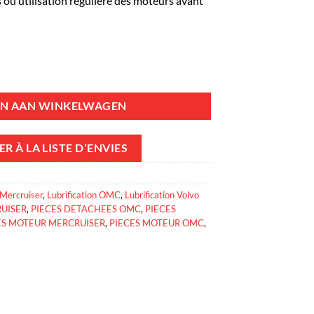
ou utilisation régulière des moteurs avant
DS3 5L - REC15W40 aantal
N AAN WINKELWAGEN
R À LA LISTE D’ENVIES
 Mercruiser
,
Lubrification OMC
,
Lubrification Volvo
UISER
,
PIECES DETACHEES OMC
,
PIECES
ES MOTEUR MERCRUISER
,
PIECES MOTEUR OMC
,