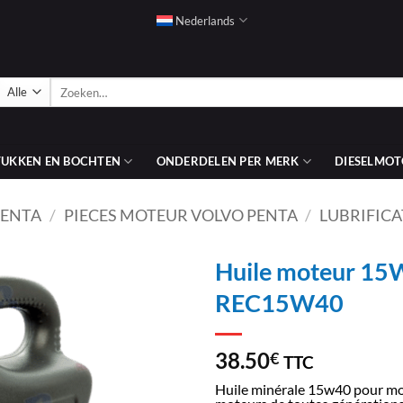
Nederlands
Zoeken
naar:
TUKKEN EN BOCHTEN
ONDERDELEN PER MERK
DIESELMOT
PENTA
/
PIECES MOTEUR VOLVO PENTA
/
LUBRIFICA
Huile moteur 15
REC15W40
AJOUTER
À LA
LISTE
38.50
€
TTC
D’ENVIES
Huile minérale 15w40 pour m