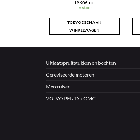
.60
€
19.90
€
TTC
TTC
e fournisseur (+3
En stock
urs)
GEN AAN
TOEVOEGEN AAN
LWAGEN
WINKELWAGEN
Uitlaatspruitstukken en bochten
Gereviseerde motoren
Mercruiser
VOLVO PENTA / OMC