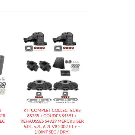
R
AJOUTER
À LA
LISTE
D’ENVIES
3
KIT COMPLET COLLECTEURS
SER
85735 + COUDES 84591 +
SEC
REHAUSSES 64929 MERCRUISER
5.0L, 5.7L, 6.2L V8 2002 ET + –
(JOINT SEC / DRY)