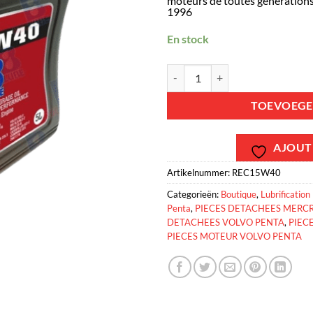
moteurs de toutes générations 
1996
En stock
Huile moteur 15W40 minérale V
TOEVOEGE
AJOUTE
Artikelnummer:
REC15W40
Categorieën:
Boutique
,
Lubrification
Penta
,
PIECES DETACHEES MERCR
DETACHEES VOLVO PENTA
,
PIEC
PIECES MOTEUR VOLVO PENTA