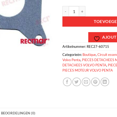
REC27-60715 - JOINT CARBURA
TOEVOEGE
AJOUTE
Artikelnummer:
REC27-60715
Categorieën:
Boutique
,
Circuit esse
Volvo Penta
,
PIECES DETACHEES 
DETACHEES VOLVO PENTA
,
PIEC
PIECES MOTEUR VOLVO PENTA
BEOORDELINGEN (0)