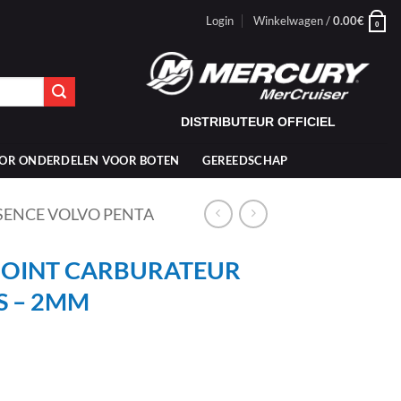
Login
Winkelwagen /
0.00
€
0
DISTRIBUTEUR OFFICIEL
OR ONDERDELEN VOOR BOTEN
GEREEDSCHAP
SSENCE VOLVO PENTA
 JOINT CARBURATEUR
S – 2MM