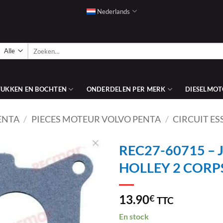
Nederlands
Zoeken
naar:
TUKKEN EN BOCHTEN
ONDERDELEN PER MERK
DIESELMOT
ENTA
/
PIECES MOTEUR VOLVO PENTA
/
CIRCUIT E
REC27-60715 –
HOLLEY 2 CORP
AJOUTER
À LA
LISTE
13.90
€
TTC
D’ENVIES
En stock