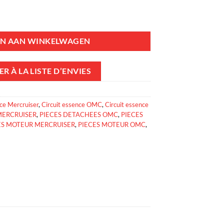
TEUR HOLLEY 2 CORPS - 2MM aantal
N AAN WINKELWAGEN
R À LA LISTE D’ENVIES
nce Mercruiser
,
Circuit essence OMC
,
Circuit essence
MERCRUISER
,
PIECES DETACHEES OMC
,
PIECES
ES MOTEUR MERCRUISER
,
PIECES MOTEUR OMC
,